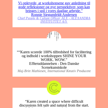
Vi oplevede, at workshopsene gav anledning til
gode refleksioner og nye perspektiver, som kan
bringes i spil i vores daglige arbejde.”
Ronnie Siegumfeldt Andersen
Chief People & Culture Officer, ALX - ALEXANDRA
INSTITUTTET A/S
““Karen scorede 100% tilfredshed for facilitering
og indhold i workshoppen SHINE YOUR
WORK. WOW.”
Effteruddannelsen - Den Danske
Scenekunstskole
Maj-Britt Mathiesen, International Kreativ Producent
“Karen created a space where difficult
discussions felt safe and natural from the start.