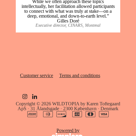
While we often approach these topics
intellectually, her facilitation allowed participants
to connect with what was truly at stake—on a
deep, emotional, and down-to-earth level.”
Gilles Doré
Executive director, CINARS, Montreal
Customer service
Terms and conditions
Copyright © 2026
WILDTOPIA by Karen Toftegaard
ApS
·
31 Ålandsgade
·
2300 København
·
Denmark
Powered by