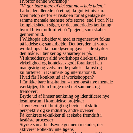
Hvorfor denne workshop?
"Vi gør bare mere af det samme – hele tiden."
I arbejder allerede på et højt kognitivt niveau.
Men netop derfor er risikoen for at gentage de
samme mentale mønstre ofte større, end I tror. Når
kompleksiteten stiger, er det anderledes tænkning,
hvor I bliver udfordret på "plejer", som skaber
gennembrud.
I Wildtopia arbejder vi med et regenerativt fokus
på ledelse og samarbejde. Det betyder, at vores
workshops ikke bare løser opgaver – de styrker
den måde, I tænker og samarbejder på.
Vi skræddersyr altid workshops direkte til jeres
virkelighed og kontekst - godt forankret i en
mangeårig og vedvarende praksis i kunst og
kulturfeltet - i Danmark og internationalt.
Hvad får I konkret ud af workshoppen?
I får ikke bare inspiration – men også nye mentale
værktøjer, I kan bruge med det samme - og
fremover:
Bryde ud af lineær tænkning og identificere nye
løsningsrum i komplekse projekter
Træne evnen til hurtigt og bevidst at skifte
perspektiv og se mønstre, andre overser
Få konkrete teknikker til at skabe fremdrift i
fastlåste processer
Styrke samarbejdsevne gennem metoder, der
aktiverer kollektiv intelligens