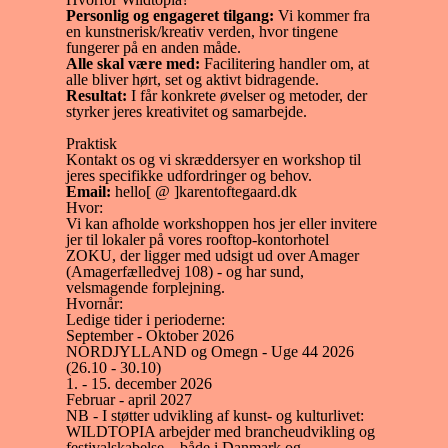
Personlig og engageret tilgang:
Vi kommer fra
en kunstnerisk/kreativ verden, hvor tingene
fungerer på en anden måde.
Alle skal være med:
Facilitering handler om, at
alle bliver hørt, set og aktivt bidragende.
Resultat:
I får konkrete øvelser og metoder, der
styrker jeres kreativitet og samarbejde.
Praktisk
Kontakt os og vi skræddersyer en workshop til
jeres specifikke udfordringer og behov.
Email:
hello[ @ ]karentoftegaard.dk
Hvor:
Vi kan afholde workshoppen hos jer eller invitere
jer til lokaler på vores rooftop-kontorhotel
ZOKU, der ligger med udsigt ud over Amager
(Amagerfælledvej 108) - og har sund,
velsmagende forplejning.
Hvornår:
Ledige tider i perioderne:
September - Oktober 2026
NORDJYLLAND og Omegn - Uge 44 2026
(26.10 - 30.10)
1. - 15. december 2026
Februar - april 2027
NB - I støtter udvikling af kunst- og kulturlivet:
WILDTOPIA arbejder med brancheudvikling og
festivalskabelse – både i Danmark og