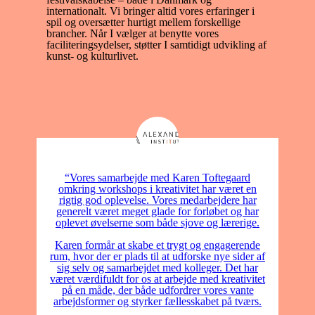
internationalt. Vi bringer altid vores erfaringer i
spil og oversætter hurtigt mellem forskellige
brancher. Når I vælger at benytte vores
faciliteringsydelser, støtter I samtidigt udvikling af
kunst- og kulturlivet.
“Vores samarbejde med Karen Toftegaard
omkring workshops i kreativitet har været en
rigtig god oplevelse. Vores medarbejdere har
generelt været meget glade for forløbet og har
oplevet øvelserne som både sjove og lærerige.
Karen formår at skabe et trygt og engagerende
rum, hvor der er plads til at udforske nye sider af
sig selv og samarbejdet med kolleger. Det har
været værdifuldt for os at arbejde med kreativitet
på en måde, der både udfordrer vores vante
arbejdsformer og styrker fællesskabet på tværs.