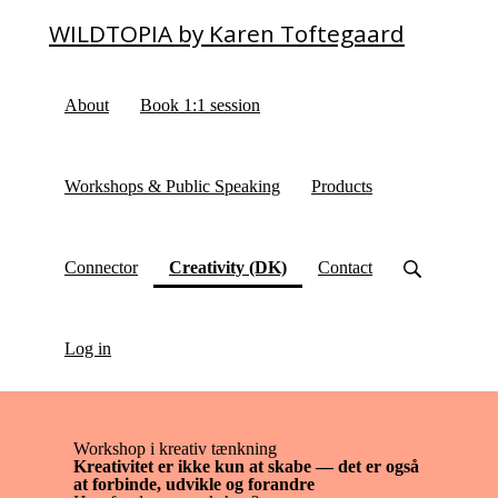
WILDTOPIA by Karen Toftegaard
About
Book 1:1 session
Workshops & Public Speaking
Products
(current)
Connector
Creativity (DK)
Contact
Log in
Workshop i kreativ tænkning
Kreativitet er ikke kun at skabe — det er også
at forbinde, udvikle og forandre