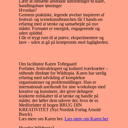
Lære at omsætte abstrakte udfordringer til klare,
handlingsbare løsninger
Hvordan?
Gennem praktiske, legende øvelser inspireret af
festival- og scenekunstbranchen får I hands-on
erfaring med at tænke og samarbejde på nye
måder. Formatet er energisk, engagerende og
uden spildtid.
I får et trygt rum til at prøve, eksperimentere og
lære – uden at gå på kompromis med fagligheden.
Om facilitator Karen Toftegaard
Forfatter, festivalekspert og kulturel iværksætter –
stiftende direktør for Wildtopia. Karen har særlig
erfaring med udvikling af komplekse
organisationer og problemstillinger. Hun er
internationalt anerkendt for sine workshops med
kreative og kunstnere, der giver deltagere
konkrete redskaber til at tænke og handle på
måder, der løfter dem udover der, hvor de er.
Medforfatter til bogen BRUG DIN
KREATIVITET (Nyt Nordisk Forlag Arnold
Busck).
Læs mere om Karen her.
Læs mere om Karen her
Hvorfor Wildtopia?